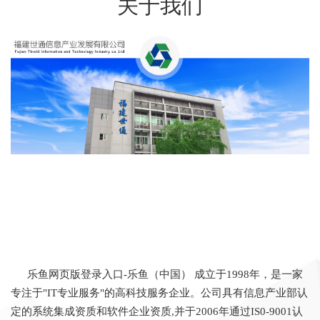
关于我们
乐鱼网页版登录入口-乐鱼（中国） 成立于1998年，是一家
专注于"IT专业服务"的高科技服务企业。公司具有信息产业部认
定的系统集成资质和软件企业资质,并于2006年通过IS0-9001认