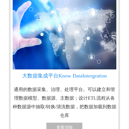
大数据集成平台Know DataIntergration
通用的数据采集、治理、处理平台。可以建立和管
理数据模型、数据源、主数据；设计ETL流程从各
种数据源中抽取/转换/清洗数据，把数据加载到数据
仓库
查看详细