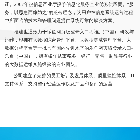
证。2007年被信息产业厅授予信息化服务企业优秀供应商。"服
务，以思患而豫防之"的服务理念，为用户在信息系统运营过程
中所面临的技术和管理问题提供系统可靠的解决方案。
福建世通致力于乐鱼网页版登录入口-乐鱼（中国） 研发与
运维，现拥有大数据综合管理平台、大数据集成管理平台、大
数据分析平台等一批具有国内先进水平的乐鱼网页版登录入口-
乐鱼（中国） ，拥有多年从事
税务、银行、零售、制造等行业
的
大数据运维实施经验的专业团队。
公司建立了完善的员工培训及发展体系、质量监控体系、IT
支持体系，支持整个经营运作以及产品和备件的运营......