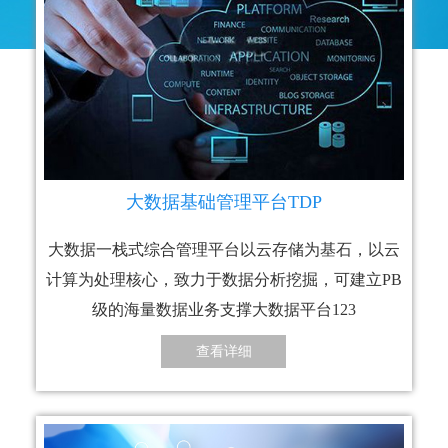
大数据基础管理平台TDP
大数据一栈式综合管理平台以云存储为基石，以云
计算为处理核心，致力于数据分析挖掘，可建立PB
级的海量数据业务支撑大数据平台123
查看详细