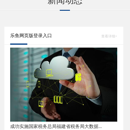
新闻动态
乐鱼网页版登录入口
查看详细+
成功实施国家税务总局福建省税务局大数据...