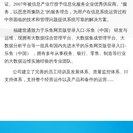
证。2007年被信息产业厅授予信息化服务企业优秀供应商。"服
务，以思患而豫防之"的服务理念，为用户在信息系统运营过程
中所面临的技术和管理问题提供系统可靠的解决方案。
福建世通致力于乐鱼网页版登录入口-乐鱼（中国） 研发与
运维，现拥有大数据综合管理平台、大数据集成管理平台、大
数据分析平台等一批具有国内先进水平的乐鱼网页版登录入口-
乐鱼（中国） ，拥有多年从事
税务、银行、零售、制造等行业
的
大数据运维实施经验的专业团队。
公司建立了完善的员工培训及发展体系、质量监控体系、IT
支持体系，支持整个经营运作以及产品和备件的运营......