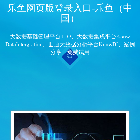
乐鱼网页版登录入口-乐鱼（中
国）
大数据基础管理平台TDP、大数据集成平台Konw
DataIntergration、世通大数据分析平台KnowBI、案例
分享、免费试用