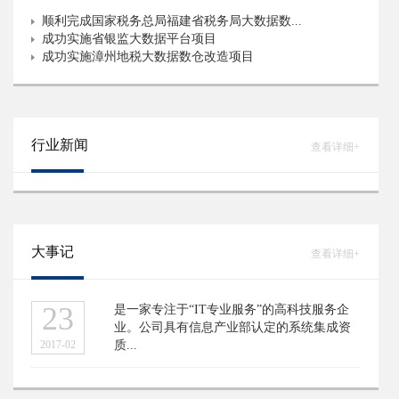
顺利完成国家税务总局福建省税务局大数据数...
成功实施省银监大数据平台项目
成功实施漳州地税大数据数仓改造项目
行业新闻
查看详细+
大事记
查看详细+
23
是一家专注于“IT专业服务”的高科技服务企
业。公司具有信息产业部认定的系统集成资
2017-02
质...