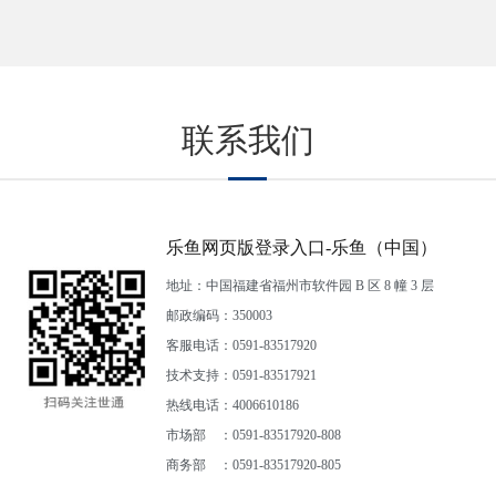
联系我们
乐鱼网页版登录入口-乐鱼（中国）
地址：中国福建省福州市软件园 B 区 8 幢 3 层
邮政编码：350003
客服电话：0591-83517920
技术支持：0591-83517921
热线电话：4006610186
市场部 ：0591-83517920-808
商务部 ：0591-83517920-805