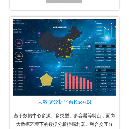
大数据分析平台KnowBI
基于数据中心多源、多类型、多容器等特点，面向
大数据环境下的数据分析挖掘利器。融合交互分