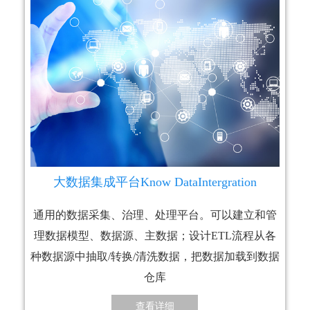
大数据集成平台Know DataIntergration
通用的数据采集、治理、处理平台。可以建立和管
理数据模型、数据源、主数据；设计ETL流程从各
种数据源中抽取/转换/清洗数据，把数据加载到数据
仓库
查看详细