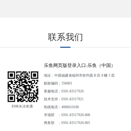
联系我们
乐鱼网页版登录入口-乐鱼（中国）
地址：中国福建省福州市软件园 B 区 8 幢 3 层
邮政编码：350003
客服电话：0591-83517920
技术支持：0591-83517921
热线电话：4006610186
市场部 ：0591-83517920-808
商务部 ：0591-83517920-805