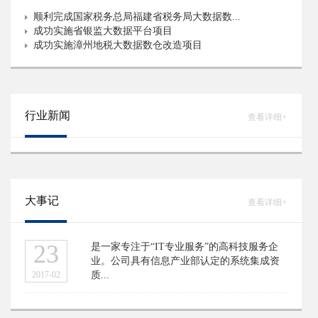
顺利完成国家税务总局福建省税务局大数据数...
成功实施省银监大数据平台项目
成功实施漳州地税大数据数仓改造项目
行业新闻
查看详细+
大事记
查看详细+
23
是一家专注于“IT专业服务”的高科技服务企
业。公司具有信息产业部认定的系统集成资
2017-02
质...