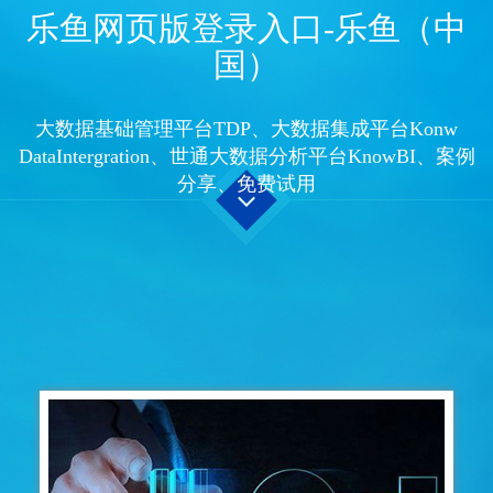
乐鱼网页版登录入口-乐鱼（中
国）
大数据基础管理平台TDP、大数据集成平台Konw
DataIntergration、世通大数据分析平台KnowBI、案例
分享、免费试用