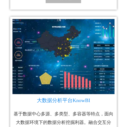
大数据分析平台KnowBI
基于数据中心多源、多类型、多容器等特点，面向
大数据环境下的数据分析挖掘利器。融合交互分