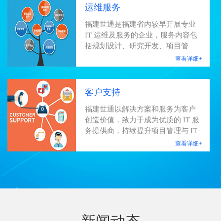
运维服务
福建世通是福建省内较早开展专业
IT 运维及服务的企业，服务内容包
括规划设计、研究开发、项目管
理、项目实施及技术支撑。依托专
查看详细+
业的技术支撑队伍及完善的服务质
量体系，为客户提供迅捷、高效、
可靠、前瞻性的服务。
客户支持
福建世通以解决方案和服务为客户
创造价值，致力于成为优质的 IT 服
务提供商，持续提升项目管理与 IT
服务能力，努力成为客户可信赖的
查看详细+
长远战略性合作伙伴。